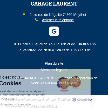
GARAGE LAURENT
2 bis rue de L'égalité
74960
Meythet
Afficher le téléphone
Du
Lundi
au
Jeudi
de
7h30
à
12h
et de
13h30
à
18h
Le
Vendredi
de
7h30
à
12h
et de
13h30
à
17h
Plan du site
Mentions légales
©2022 GARAGE LAURENT - Entretien et réparation de
véhicules automobiles légers
Création et référencement du site par Simplébo
Site créé grâce à
CRÉDIT AGRICOLE