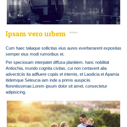
Ipsam vero urbem
Cum haec taliaque sollicitas eius aures everberarent expositas
semper eius modi rumoribus et.
Per speciosam interpatet diffusa planitiem. hanc nobilitat
Antiochia, mundo cognita civitas, cui non certaverit alia
advecticiis ita adfluere copiis et internis, et Laodicia et Apamia
itidemque Seleucia iam inde a primis auspiciis
florentissimae.Lorem ipsum dolor sit amet, consectetur
adipisicing.