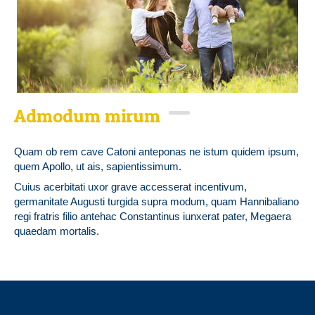
Admodum mirum
Quam ob rem cave Catoni anteponas ne istum quidem ipsum,
quem Apollo, ut ais, sapientissimum.
Cuius acerbitati uxor grave accesserat incentivum,
germanitate Augusti turgida supra modum, quam Hannibaliano
regi fratris filio antehac Constantinus iunxerat pater, Megaera
quaedam mortalis.